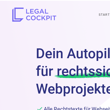
Legal
START
Cockpit:
Rechtssicherhe
für
Dein Autopi
Agenturen
für rechtssi
und
Webprojekt
Kreative
|
Alle Rechtstexte für Webse