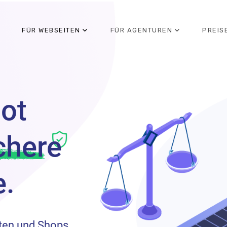
FÜR WEBSEITEN
FÜR AGENTUREN
PREIS
it
lot
chere
e.
iten und Shops