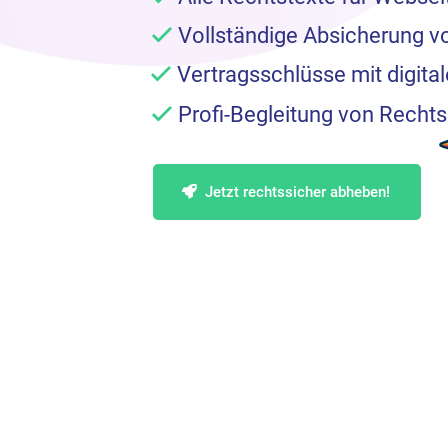
Vollständige Absicherung v
Datenschutzer
Vertragsschlüsse mit digital
Generator
Profi-Begleitung von Recht
–
Jetzt rechtssicher abheben!
Impressum
Generator
–
AGB