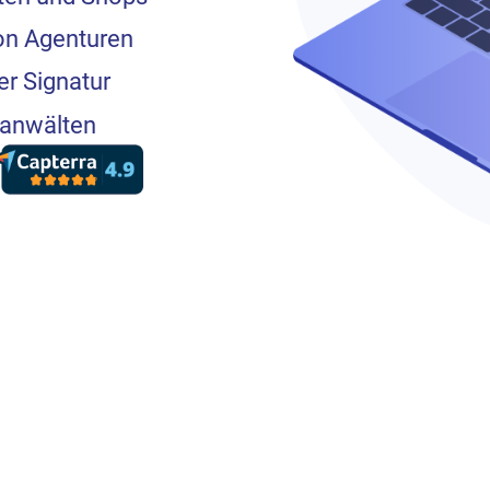
on Agenturen
klärung
er Signatur
sanwälten