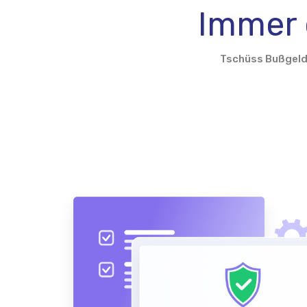
Generator
Immer 
Tschüss Bußgel